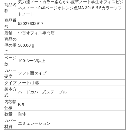
気力達ノートカラー柔らかい皮革ノート学生オフィスビジ
商品名
ネスノート240ページオレンジ色MA 3218 B 5カラーソフ
称
トノート
商品番
52027632917
号
店舗
中百オフィス専門店
商品の
毛の重
500.00 g
さ
ページ
100ページ以上
数
カバー
ソフト面タイプ
硬度
タイプ
ノート/手帳
製本方
ハードカバー式ステープル
式
内芯幅
B 5
仕様
数量
単体
カバー
エミュレーション
材質