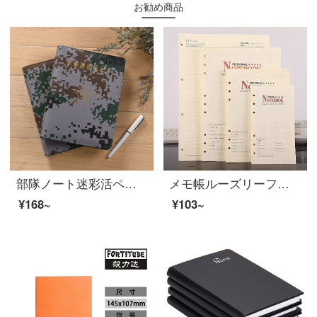
お勧め商品
部隊ノート迷彩活ページ迷彩ノートカスタマイズ理論学習本政治ノートA 5表紙が無字です。
メモ帳ルーズリーフ芯通用ノートルーズリーフ内芯道林紙80 g 100枚4穴A 4
¥168~
¥103~