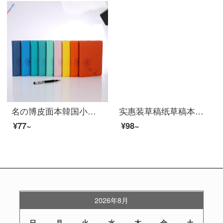
名の博皮面本韓国小清新ノートのメモ帳简约手帐ビジネスメモ帳280ページの色をランダムに指定してお客様サービス88-25 A 5に連絡します（21*14.5 cm）
实惠装草稿纸草稿本学生用考研专用大学米黄护眼草纸演算纸演草纸草搞抄打稿纸批发空白薄便宜白纸 10本装/400张/每本40张
¥77~
¥98~
2026年8月
日
月
火
水
木
金
土