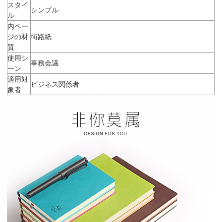
スタイ
シンプル
ル
内ペー
ジの材
街路紙
質
使用シ
事務会議
ーン
適用対
ビジネス関係者
象者