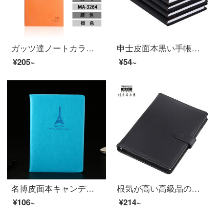
ガッツ達ノートカラー柔らかい皮革ノート学生用ビジネスノート240ページオレンジ色のMA 3218 B 5カラーの軟皮ノート
申士皮面本黒い手帳ビジネス日記帳会議本文具256ページノート32 k 0058 13.7*19.7 cm
¥205~
¥54~
名博皮面本キャンディー色ビジネスノート創意鉄塔PU皮手帳116枚の文具空色15-25 A 5(21*14.5 cm)
根気が高い高級品の皮の磁気ボタンのルーズリーフの本A 5/A 6/6孔のビジネスの磁気ボタンのメモ帳B 5/9ホールの執務する100グラムのルーズリーフのノートの黒色A 5071 S A 5穴の磁気ボタンのルーズリーフのノート
¥106~
¥214~