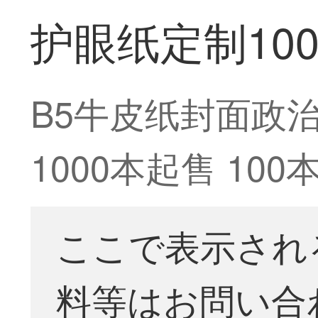
护眼纸定制100
B5牛皮纸封面政治
1000本起售 10
ここで表示され
料等はお問い合