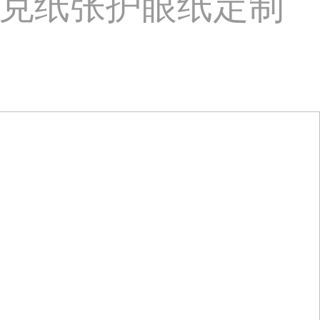
0克纸张护眼纸定制