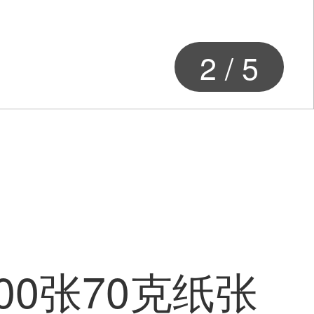
2
/
5
0张70克纸张