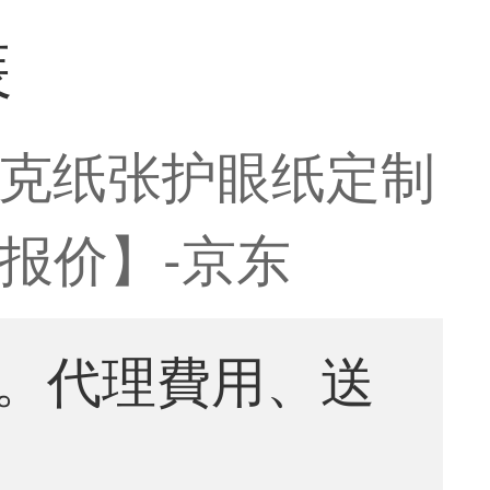
装
0克纸张护眼纸定制
 报价】-京东
。代理費用、送