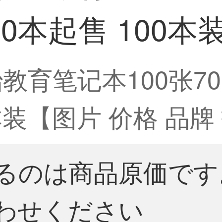
0本起售 100本
教育笔记本100张7
0本装【图片 价格 品牌
るのは商品原価です
わせください