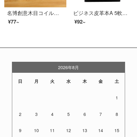
名博創意木目コイルノート復古ノート文房具ノート125枚の図案ランダム80525 A 5（20.7*14.5 cm）
ビジネス皮革本A 5軟皮防水メモ帳B 5オフィス会議軟皮ノート文具192ページ黒A 5
¥77~
¥92~
2026年8月
日
月
火
水
木
金
土
1
2
3
4
5
6
7
8
9
10
11
12
13
14
15