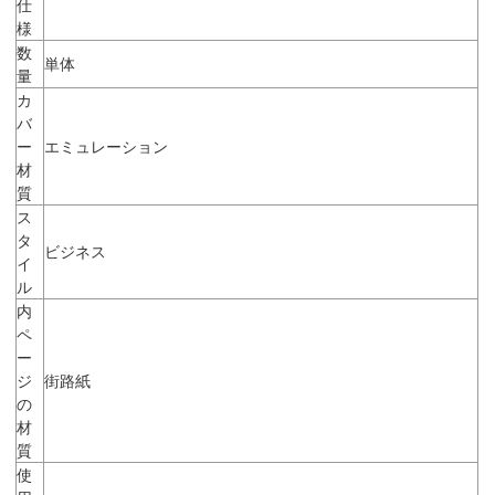
仕
様
数
単体
量
カ
バ
ー
エミュレーション
材
質
ス
タ
ビジネス
イ
ル
内
ペ
ー
ジ
街路紙
の
材
質
使