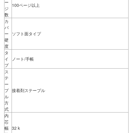
ー
100ページ以上
ジ
数
カ
バ
ー
ソフト面タイプ
硬
度
タ
イ
ノート/手帳
プ
ス
テ
ー
プ
接着剤ステープル
ル
方
式
内
芯
幅
32 k