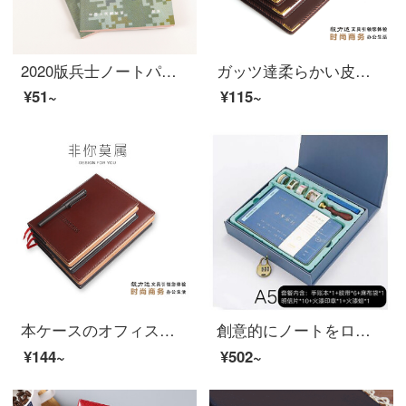
2020版兵士ノートパソコン士官迷彩政治教育理論学習ノートパソコンの日記本カスタム176ページのセット
ガッツ達柔らかい皮のノートノートパソコンの日記本茶色のオフィス文房具MA1208 A 5/25 K
¥51~
¥115~
本ケースのオフィスノートA 5/B 5 100枚ブラウン25 K A 5 MA 3108
創意的にノートをロックして夢の旅行の贈り物の箱の手の帳簿のスーツの日程A 5 228ページの湖藍を持ちます。
¥144~
¥502~