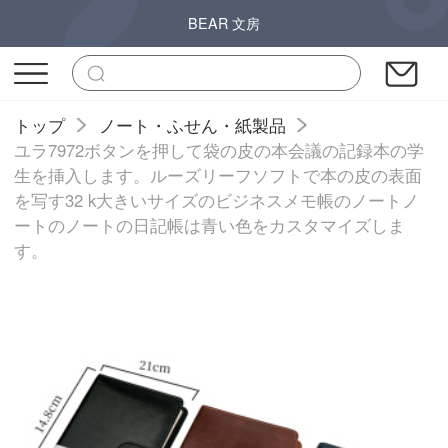
BEAR 文房
トップ
ノート・ふせん・紙製品
ユラ7972ボタンを押して袋の皮の本会議の記録本の学
生を挿入します。ルーズリーフソフトで本の皮の表面
を写す32 k大きいサイズのビジネスメモ帳のノートノ
ートのノートの日記帳は青い色をカスタマイズしま
す。