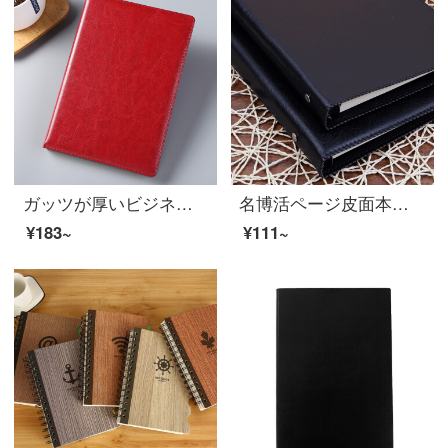
ガッツが厚いビジネス皮革本会議メモ帳文具赤い色4318 B 5/18 K
名博活ページ皮面本ビジネスノートオフィスメモ帳事務用品はA 6穴をカスタマイズできます（12948）
¥183~
¥111~