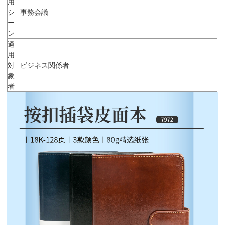
用
シ
事務会議
ー
ン
適
用
対
ビジネス関係者
象
者