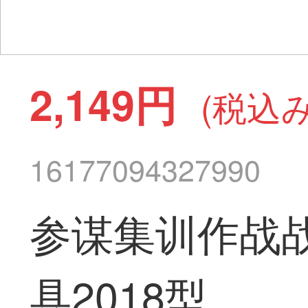
2,149円
(税込み
16177094327990
参谋集训作战战
具2018型