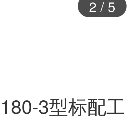
2
/
5
80-3型标配工