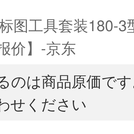
图工具套装180-3
 报价】-京东
るのは商品原価です
わせください