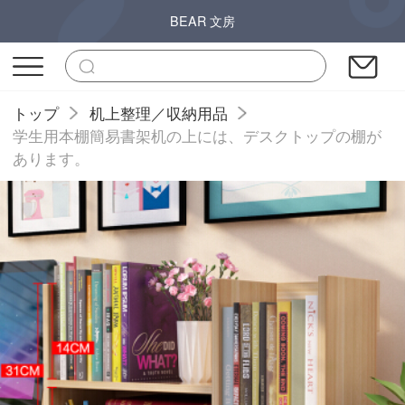
BEAR 文房
トップ
机上整理／収納用品
学生用本棚簡易書架机の上には、デスクトップの棚が
あります。