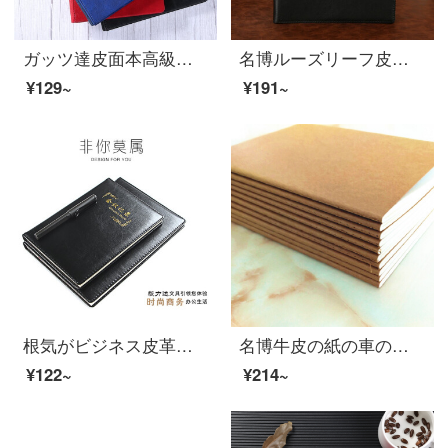
ガッツ達皮面本高級ノートパソコン文具高級ノートファッションライター264ページの宝藍MA-425 A 5を挿すことができます。
名博ルーズリーフ皮革本ビジネスルーズリーフノート文房具業務メモ帳事務用品12916 B 5 9穴（26*18 cm）
¥129~
¥191~
根気がビジネス皮革の仕事会議記録本高級皮質ケースノートノートA 5/B 5 200ページブラックA 5/25 Kケース会議本HY 3525
名博牛皮の紙の車の線の本の落書きノートはノートの練習帳の100グラムの80ページの10冊の車を装う線の本A 5牛の皮（空白）をカスタマイズすることができます。
¥122~
¥214~