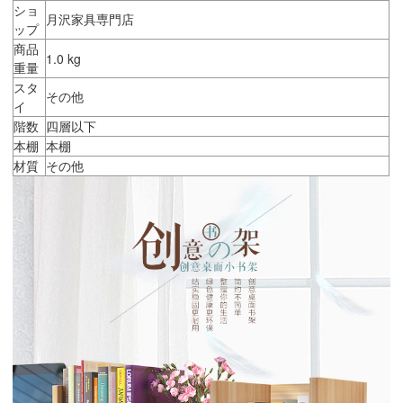
ショ
月沢家具専門店
ップ
商品
1.0 kg
重量
スタ
その他
イ
階数
四層以下
本棚
本棚
材質
その他