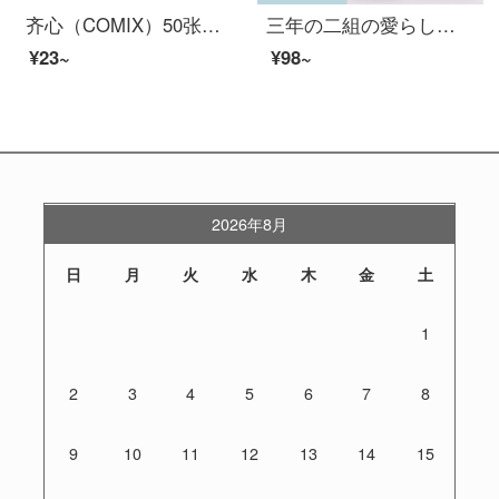
齐心（COMIX）50张クラフト紙缝线ソフトブックオフィス用品 工作ノートブック文具ノート子 错题本/A5/50张
三年の二組の愛らしい英語単語の記憶本は身につけて持っています。背を遮ることができる単語を持っています。ア-ティファク大学入試の大学院受験A 7単語カードのポケット本小条本ノ-ト子は必ず試験に合格します。
¥23~
¥98~
2026年8月
日
月
火
水
木
金
土
1
2
3
4
5
6
7
8
9
10
11
12
13
14
15