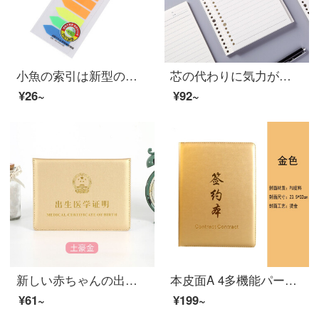
小魚の索引は新型のアイデアの蛍光の分類のルーズリーフのラベルを貼って透明な指示を貼って9029*12 mm*8色を貼ります
芯の代わりに気力があります。A 5/B 5の街路紙の横線の20穴/26のノートパソコンの代わりに芯が80グラムあります。
¥26~
¥92~
新しい赤ちゃんの出生証明カバーの赤ちゃんの出生証の保護カバーの厚い土豪金
本皮面A 4多機能パーマファイルビジネス企画契約書金
¥61~
¥199~