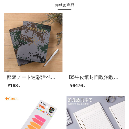
お勧め商品
部隊ノート迷彩活ページ迷彩ノートカスタマイズ理論学習本政治ノートA 5表紙が無字です。
B5牛皮纸封面政治教育笔记本100张70克纸张护眼纸定制1000本起售 100本装
¥168~
¥6476~