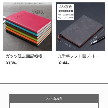
ガッツ達皮面記帳帳帳簿家庭現金出納帳家計往来帳財務流水明帳MA-168赤
九千年ソフト面ノ-ト子A 5 B 5会議記録本ビジネ皮面大サイズノ-トブロック純色オフ本カスタマイズLOGO 25 K/A 5灰色
¥138~
¥144~
2026年8月