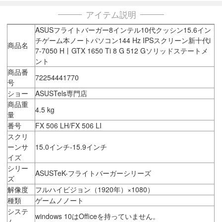
アイテム説明
ASUSフライトバーガー8インテル10代クッシン15.6イン
チゲーム本ノートパソコン144 Hz IPSスクリーン新十代i
商品名
7-7050 H丨GTX 1650 Ti 8 G 512 Gソリッドステートメ
ント
商品番
72254441770
号
ショー
ASUSTels専門店
商品重
4.5 kg
量
番号
FX 506 LH/FX 506 LI
スクリ
ーンサ
15.0インチ-15.9インチ
イズ
シリー
ASUSTeK-フライトバーガーシリーズ
ズ
解像度
フルハイビジョン（1920年）×1080）
種類
ゲームノノート
システ
windows 10はOfficeを持っていません。
ム