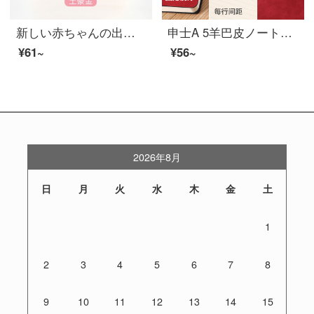
新しい赤ちゃんの出生証明カバーの赤ちゃんの出生証の保護カバーの厚い土豪金
申士A 5羊巴皮ノート業務メモ帳カスタムノートセットLOGO赤色
¥61~
¥56~
2026年8月
日
月
火
水
木
金
土
1
2
3
4
5
6
7
8
9
10
11
12
13
14
15