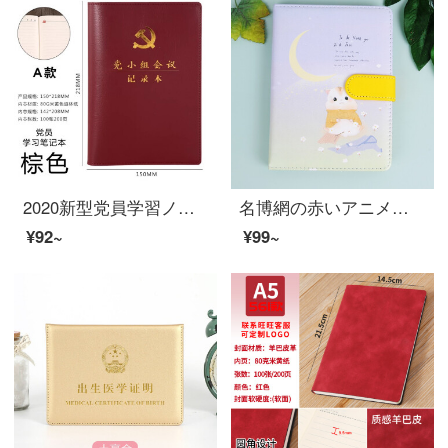
2020新型党員学習ノート党支部党グループ三会一課会議記録本A 5赤色
名博網の赤いアニメはマウスの磁気スパイクの帳簿を簡単に予約します。小清新なノートカラーの内ページの学生日記です。あなたは4 36 K=13*17.5 cmです。
¥92~
¥99~