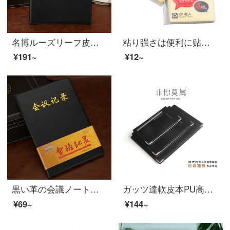
名博ルーズリーフ皮革本ビジネスルーズリーフノート文房具業務メモ帳事務用品12916 B 5 9穴（26*18 cm）
粘り强さは便利に贴ります/便笺/便笺の本/易事はオフィスの文具T-1002黄色の3*2を贴ります。
¥191~
¥12~
黒い革の会議ノートパソコンビジネスメモ帳会議黒3218 B 5（25*17 cm）
ガッツ達軟皮本PU高級ビジネスノートオフィスノートA 5/B 5/A 6 100枚/200ページブラックMA 1608 A 5/25 K
¥69~
¥144~