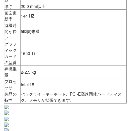
厚さ
20.0 mm以上
画面更
144 HZ
新率
待機時
間が長
5時間未満
い
グラフ
ィック
1650 Ti
カード
の型番
裸機重
2-2.5 kg
量
プロセ
Intel i 5
ッサ
製品の
バックライトキーボード、PCI-E高速固体ハードディス
特性
ク、メモリが拡張できます。