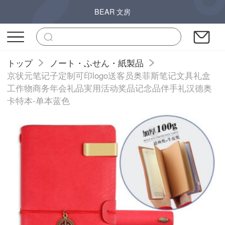
BEAR 文房
トップ
ノート・ふせん・紙製品
京状元笔记子定制可印logo送客员奥菲斯笔记文具礼盒
工作物商务年会礼品実用活动奖品记念品伴手礼汉德奥
卡特本-单本蓝色