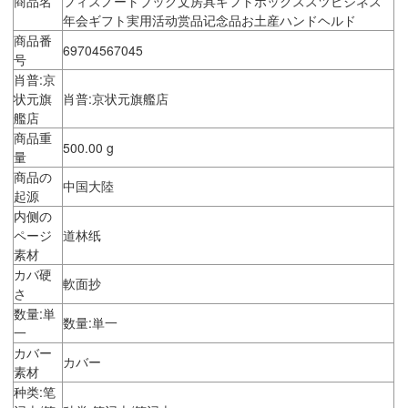
商品名
フィスノートブック文房具ギフトボックススツビジネス
年会ギフト実用活动赏品记念品お土産ハンドヘルド
商品番
69704567045
号
肖普:京
状元旗
肖普:京状元旗艦店
艦店
商品重
500.00 g
量
商品の
中国大陸
起源
内侧の
ページ
道林纸
素材
カバ硬
軟面抄
さ
数量:単
数量:単一
一
カバー
カバー
素材
种类:笔