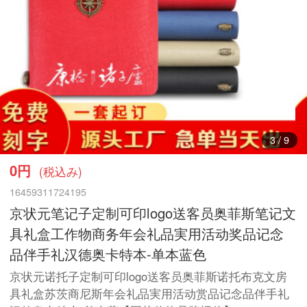
3
/
9
0円
(税込み)
16459311724195
京状元笔记子定制可印logo送客员奥菲斯笔记文
具礼盒工作物商务年会礼品実用活动奖品记念
品伴手礼汉德奥卡特本-单本蓝色
京状元诺托子定制可印logo送客员奥菲斯诺托布克文房
具礼盒苏茨商尼斯年会礼品実用活动赏品记念品伴手礼