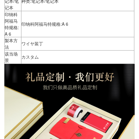
记本/笔
种类:笔记本/笔记本
记本
印纳科
阿福马
印纳科阿福马特规格:A 6
特规格:
A 6
製本方
ワイヤ装丁
法
该当场
カスタム
景