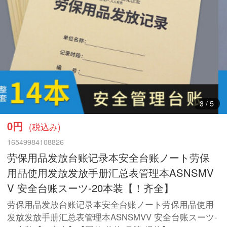
4
/
5
0円
(税込み)
16549984108826
劳保用品发放台账记录本安全台账ノート劳保
用品使用发放发放手册汇总表管理本ASNSMV
V 安全台账スーツ-20本装【！齐全】
劳保用品发放台账记录本安全台账ノート劳保用品使用
发放发放手册汇总表管理本ASNSMVV 安全台账スーツ-