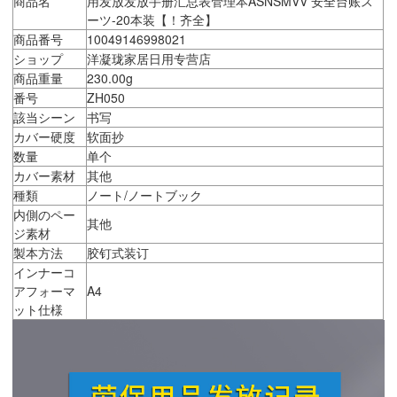
商品名
用发放发放手册汇总表管理本ASNSMVV 安全台账ス
ーツ-20本装【！齐全】
商品番号
10049146998021
ショップ
洋凝珑家居日用专营店
商品重量
230.00g
番号
ZH050
該当シーン
书写
カバー硬度
软面抄
数量
单个
カバー素材
其他
種類
ノート/ノートブック
内側のペー
其他
ジ素材
製本方法
胶钉式装订
インナーコ
アフォーマ
A4
ット仕様