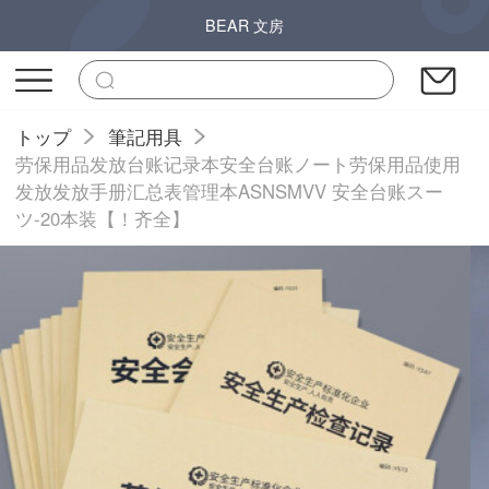
BEAR 文房
トップ
筆記用具
劳保用品发放台账记录本安全台账ノート劳保用品使用
发放发放手册汇总表管理本ASNSMVV 安全台账スー
ツ-20本装【！齐全】