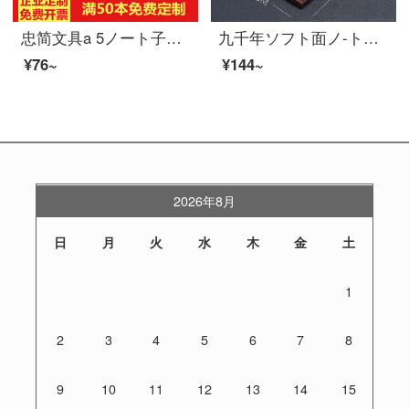
忠简文具a 5ノート子羊パピビウス会议メモ本礼箱プレゼントカスタマイズ可能logo A 5青【単本装】
九千年ソフト面ノ-ト子A 5 B 5会議記録本ビジネ皮面大サイズノ-トブロック純色オフ本カスタマイズLOGO 25 K/A 5灰色
¥76~
¥144~
2026年8月
日
月
火
水
木
金
土
1
2
3
4
5
6
7
8
9
10
11
12
13
14
15