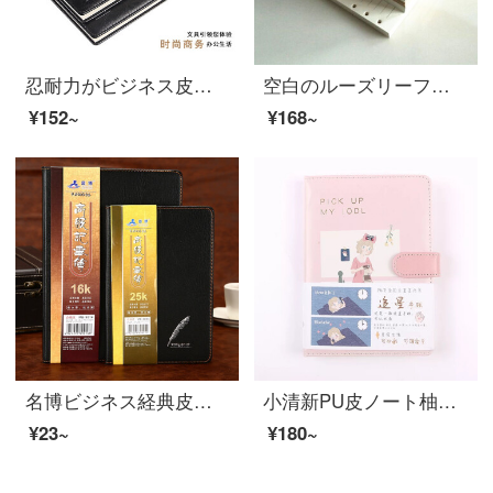
忍耐力がビジネス皮革本会議メモ帳仕事ノート文具事務用品黒100枚MA3818 K/B 5
空白のルーズリーフの芯のノートの内芯のメモ帳の内のページは芯の100グラムの紙の5冊に代わって詰めます空白のクラフトのルーズリーフの芯の80枚のA 6孔
¥152~
¥168~
名博ビジネス経典皮面本事務会議メモ帳筆記ノート文具黒9060 K 14.5*8.5 cm
小清新PU皮ノート柚子夢幻の星兎B 6マグネットバックル本カラーページ手帳追星-ピンク
¥23~
¥180~