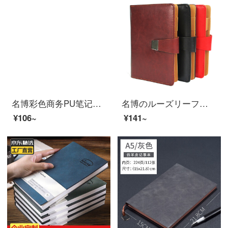
名博彩色商务PU笔记本学生日记本飘散的蒲公英办公记事本25k/A5 142张 颜色随机指定颜色请咨询
名博のルーズリーフの皮の本の復古のルーズリーフのノートのメモ帳はロゴA 6孔の青い色をカスタマイズすることができます。
¥106~
¥141~