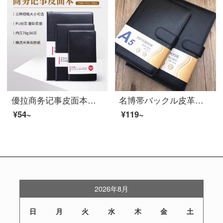
優拉商务记事皮面本は日常的にオフィスノートを書いています。高級日記の皮面ノートはプレゼント用に作られています。7903黒/48 K
名博帯バックル皮革本ビジネスノート事務所厚い手帳132枚日記本事務用品黒25-6 A 5/25 K
¥54~
¥119~
2026年8月
日
月
火
水
木
金
土