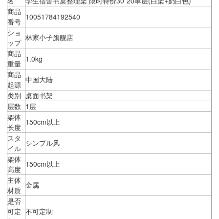
名
学生宿舍书桌整理架 限时特价30*20单层(白架+奶白色)
商品
10051784192540
番号
ショ
林家小子旗舰店
ップ
商品
1.0kg
重量
商品
中国大陆
起源
类别
桌面书架
层数
1层
架体
150cm以上
长度
スタ
シンプル风
イル
架体
150cm以上
高度
主体
金属
材质
是否
可定
不可定制