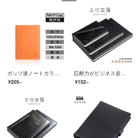
ガッツ達ノートカラー柔らかい皮革ノート学生用ビジネスノート240ページオレンジ色のMA 3218 B 5カラーの軟皮ノート
忍耐力がビジネス皮革本会議メモ帳仕事ノート文具事務用品黒100枚MA3818 K/B 5
¥205~
¥152~