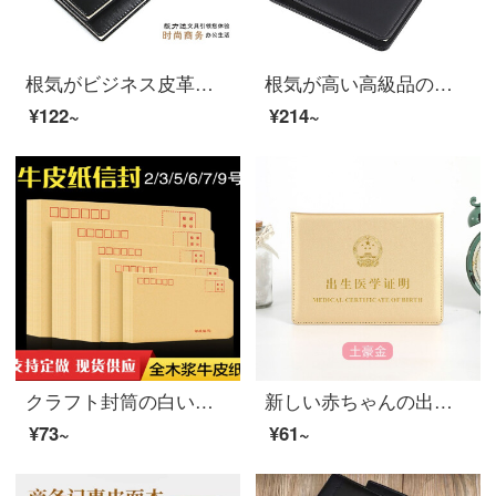
根気がビジネス皮革の仕事会議記録本高級皮質ケースノートノートA 5/B 5 200ページブラックA 5/25 Kケース会議本HY 3525
根気が高い高級品の皮の磁気ボタンのルーズリーフの本A 5/A 6/6孔のビジネスの磁気ボタンのメモ帳B 5/9ホールの執務する100グラムのルーズリーフのノートの黒色A 5071 S A 5穴の磁気ボタンのルーズリーフのノート
¥122~
¥214~
クラフト封筒の白い封筒封筒の郵便局標準封筒の100枚に牛革3号の封筒を入れます。
新しい赤ちゃんの出生証明カバーの赤ちゃんの出生証の保護カバーの厚い土豪金
¥73~
¥61~