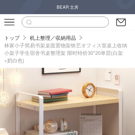
BEAR 文房
トップ
机上整理／収納用品
林家小子简易书架桌面置物架铁艺オフィス室桌上收纳
小架子学生宿舍书桌整理架 限时特价30*20单层(白架
+奶白色)