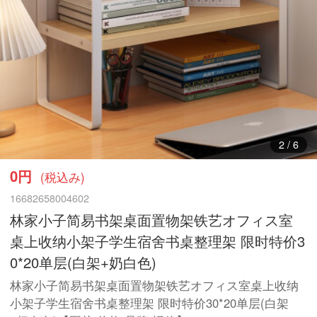
3
/
6
0円
(税込み)
16682658004602
林家小子简易书架桌面置物架铁艺オフィス室
桌上收纳小架子学生宿舍书桌整理架 限时特价3
0*20单层(白架+奶白色)
林家小子简易书架桌面置物架铁艺オフィス室桌上收纳
小架子学生宿舍书桌整理架 限时特价30*20单层(白架