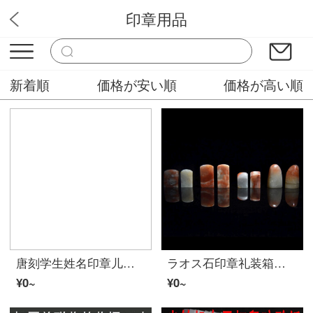
印章用品
BEAR 文房
新着順
価格が安い順
価格が高い順
唐刻学生姓名印章儿童衣服名字印章不褪色防水印幼儿园宝宝卡通愛らしい衣物校服贴学生自动按压式盖章签名章定制 印德美红色 加注红色印油
ラオス石印章礼装箱西冷印社印鑑蔵書篆刻石材ハードカバーランダー出荷単枚
¥0~
¥0~