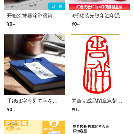
开箱涂抹器涂鸦滚筒ポータブル图章隐藏个人覆盖滚轮式涂改快递单 ldy D33-J-蓝色
4瓶罐装光敏印油印泥油红色印章用油水印油光敏专用章印墨油印泥快干印油油墨红色章子财务发票合同专用 4瓶罐装红色
¥0~
¥0~
手纸は字を见て字を练习して字を书くようです。女の子の字がきれいです。男性は覇気が强いです。李放鸣は楷の硬笔の字を书きます。
閑章完成品閑章篆刻印鑑石料書画閑章書画蔵書引首章吉祥
¥0~
¥0~