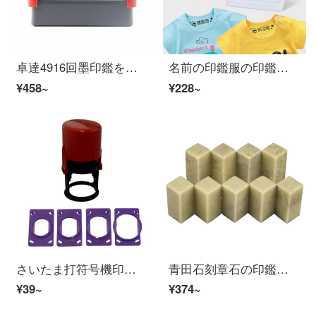
卓達4916回墨印鑑をひっくり返して捺印すると、長い印鑑が自動的に出てきます。
名前の印鑑服の印鑑幼稚園の防水は色褪せにくいです。子供の制服は捺印します。子供の服をカスタマイズします。
¥458~
¥228~
さいたま打符号機印鑑印鑑機のキャップ補助器A 1打コード機の印鑑は専用です。
青田石刻章石の印鑑石ススポーツ用品氏名章書画書道練習章石材閑章料青田石材彫刻初心者学習篆刻青田石9件
¥39~
¥374~