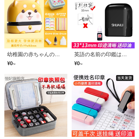
幼稚園の赤ちゃんの名前のスタンプ防水個人の子供の愛らしい水晶のキャラクターの服は小学生が水洗いして色が褪せないで、サイン捺印してください。
英語の名前の印鑑は印鑑を彫って個性を注文して自分の手書きの芸術の署名の印鑑の個人の印鑑を作って書道の児童の学生の印鑑会社の学生を注文して贈り物を注文して作らせます。
¥0~
¥0~