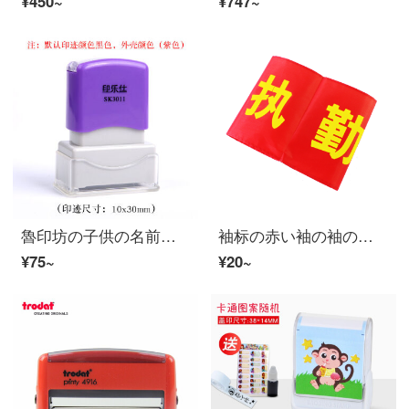
¥450~
¥747~
魯印坊の子供の名前は刺繡幼稚園の縫い目免除の赤ちゃんの名前を貼って印鑑の学生の防水の衣服を貼って布を貼って紫色（9）を縫うことができます（大きい贈り物の包みを含みます）（注文の付注の赤ちゃんの名前）
袖标の赤い袖の袖の标识の赤い袖の标识は注文して火员の安全を监督します。
¥75~
¥20~