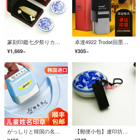
篆刻印鑑七夕祭りカップル対章誕生日プロシュート結婚記念彼女彼氏七
卓達4922 Trodat回墨印鑑原子章自動印鑑反転印鑑連続印鑑
¥1,669~
¥305~
がっしりと韓国の名前のスタンプは色褪せません。環境保護の名前は、カスタム幼稚園の赤ちゃんの名前を貼って服と布団の靴下にアイロンをかけて縫うことができます。
【郵便小包】遼印坊黒檀平たい章紫光檀彫名前捺印印男女カップル創造性誕生日プレゼプレゼント彼氏誕生日