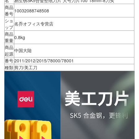
名
易生锈SK5合金壁纸刀片 大号刀片100*18mm-8刀头
商品
10032088748508
番号
ショ
名乔オフィス专营店
ップ
商品
0.8kg
重量
商品
中国大陆
起源
番号
2011/2012/2015/78000/78001
種類
剪刀/美工刀