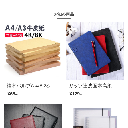
お勧め商品
純木パルプA 4/A 3クラフト紙厚手のクラフト紙A 4(210*297 mm)80 g(100枚)
ガッツ達皮面本高級ノートパソコン文具高級ノートファッションライター264ページの宝藍MA-425 A 5を挿すことができます。
¥68~
¥129~