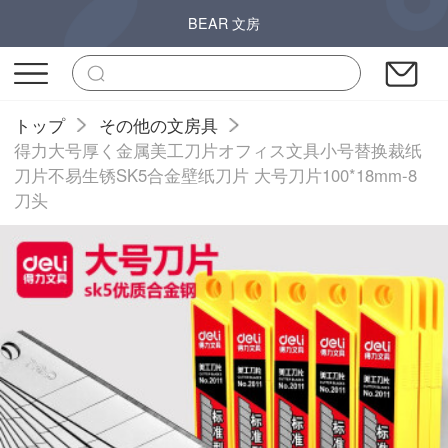
BEAR 文房
トップ
その他の文房具
得力大号厚く金属美工刀片オフィス文具小号替换裁纸
刀片不易生锈SK5合金壁纸刀片 大号刀片100*18mm-8
刀头