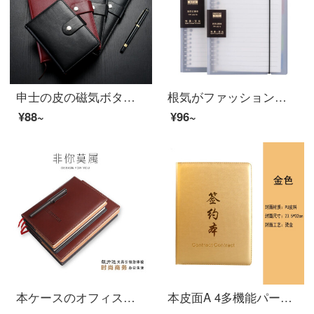
申士の皮の磁気ボタンのノートの執務する会議の記録帳の簡約な大気のビジネスのメモ帳の黒色の50 K
根気がファッションノートのインデックスカードに達して、ルーズリーフのカバーA 5/B 5を分類します。100グラムの道林紙の文具PP-852 A 5インデックスブックを取り外します。
¥88~
¥96~
本ケースのオフィスノートA 5/B 5 100枚ブラウン25 K A 5 MA 3108
本皮面A 4多機能パーマファイルビジネス企画契約書金