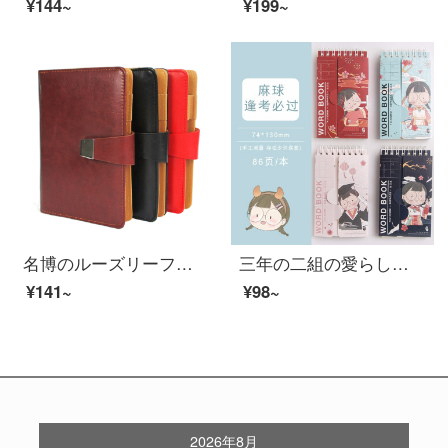
¥144~
¥199~
名博のルーズリーフの皮の本の復古のルーズリーフのノートのメモ帳はロゴA 6孔の青い色をカスタマイズすることができます。
三年の二組の愛らしい英語単語の記憶本は身につけて持っています。背を遮ることができる単語を持っています。ア-ティファク大学入試の大学院受験A 7単語カードのポケット本小条本ノ-ト子は必ず試験に合格します。
¥141~
¥98~
2026年8月