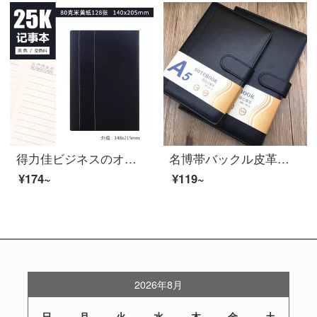
得力佳ビジネスのオフィスカバーのメモ帳簡単復古A 5/16 KPUノートの128枚/256ページA 5/25 Kブラック
名博帯バックル皮革本ビジネスノート事務所厚い手帳132枚日記本事務用品黒25-6 A 5/25 K
¥174~
¥119~
2026年8月
日
月
火
水
木
金
土