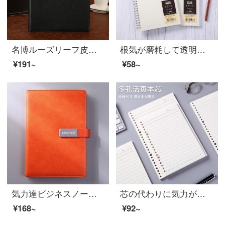
名博ルーズリーフ皮革本ビジネスルーズリーフノート文房具業務メモ帳事務用品12916 B 5 9穴（26*18 cm）
根気が磨耗して透明なPPコイル本ビジネスページノート80枚のメモ帳PP-852 A 5
¥191~
¥58~
気力達ビジネスノート文房具カスタマイズA 5磁気ボタンロゴマークノートB 5事務用品会議作業日記帳オレンジ色MA-488 B 5
芯の代わりに気力があります。A 5/B 5の街路紙の横線の20穴/26のノートパソコンの代わりに芯が80グラムあります。
¥168~
¥92~