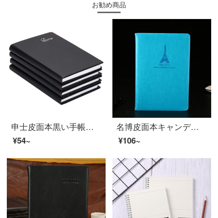
お勧め商品
申士皮面本黒い手帳ビジネス日記帳会議本文具256ページノート32 k 0058 13.7*19.7 cm
名博皮面本キャンディー色ビジネスノート創意鉄塔PU皮手帳116枚の文具空色15-25 A 5(21*14.5 cm)
¥54~
¥106~