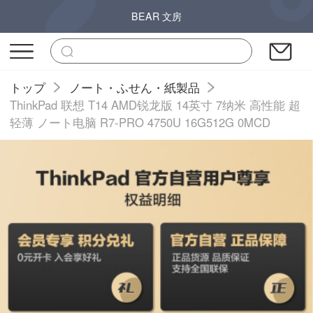
BEAR 文房
トップ
ノート・ふせん・紙製品
ThinkPad 联想 T14 AMD锐龙版 14英寸 7纳米 高性能 超
轻薄 ノート电脑 R7-PRO 4750U 16G512G 0MCD